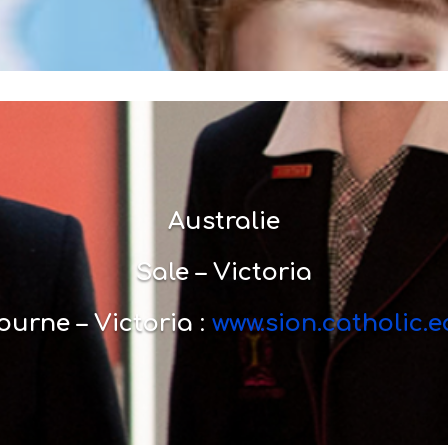
Australie
Sale – Victoria
urne – Victoria
:
www.sion.catholic.