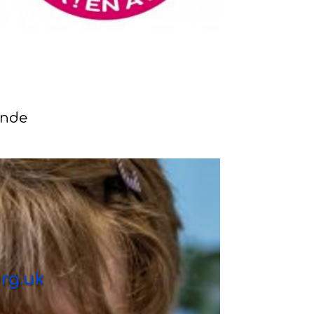
onde
rg.uk