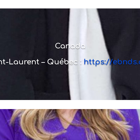
Canada
nt-Laurent – Québec :
https://ebnds