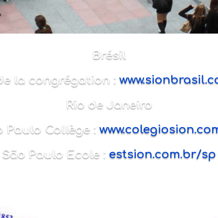
Brésil
de la congrégation :
www.sionbrasil.c
Rio de Janeiro
 Paulo Collège :
www.colegiosion.co
São Paulo Ecole :
estsion.com.br/sp