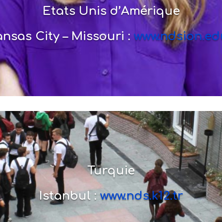
Etats Unis d’Amérique
nsas City – Missouri :
www.ndsion.ed
Turquie
Istanbul :
www.nds.k12.tr