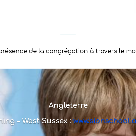
présence de la congrégation à travers le m
Angleterre
ing – West Sussex :
www.sionschool.o