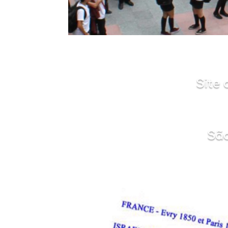
Site 
São