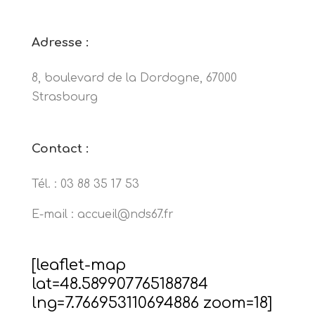
Adresse :
8, boulevard de la Dordogne, 67000
Strasbourg
Contact :
Tél. : 03 88 35 17 53
E-mail :
accueil@nds67.fr
[leaflet-map
lat=48.589907765188784
lng=7.766953110694886 zoom=18]