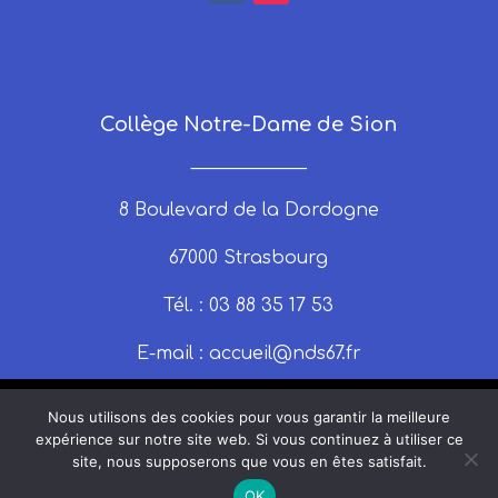
Collège Notre-Dame de Sion
_____________
8 Boulevard de la Dordogne
67000 Strasbourg
Tél. : 03 88 35 17 53
E-mail :
accueil@nds67.fr
Nous utilisons des cookies pour vous garantir la meilleure
expérience sur notre site web. Si vous continuez à utiliser ce
site, nous supposerons que vous en êtes satisfait.
© 2025 nds67 | Un site produit par Claire
OK