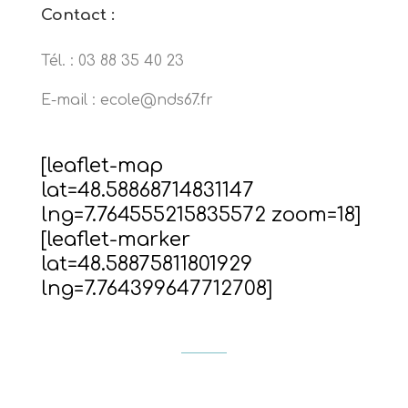
Contact :
Tél. :
03 88 35 40 23
E-mail : ecole@nds67.fr
[leaflet-map
lat=48.58868714831147
lng=7.764555215835572 zoom=18]
[leaflet-marker
lat=48.58875811801929
lng=7.764399647712708]