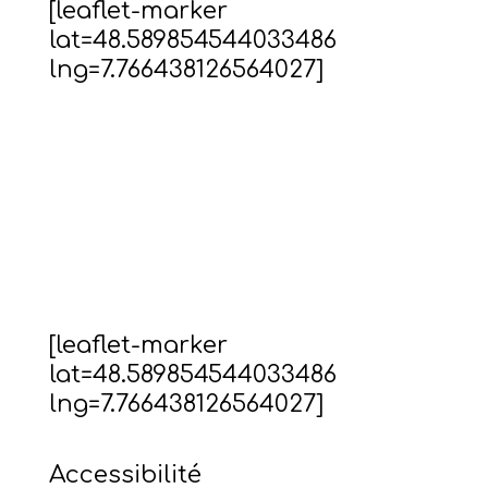
[leaflet-marker
lat=48.589854544033486
lng=7.766438126564027]
[leaflet-marker
lat=48.589854544033486
lng=7.766438126564027]
Accessibilité