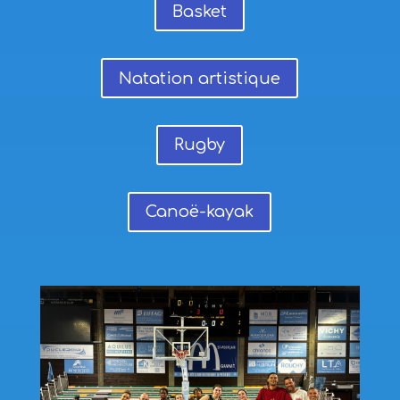
Basket
Natation artistique
Rugby
Canoë-kayak