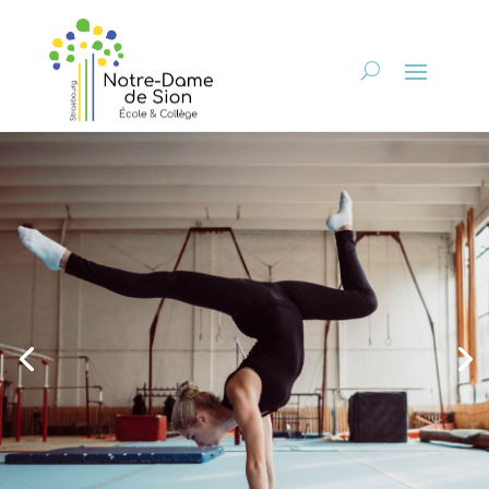
Sport étude
gymnastique
avec
Alsatia