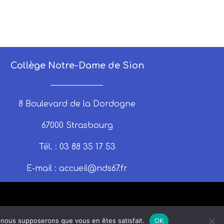
Collège Notre-Dame de Sion
_____________
8 Boulevard de la Dordogne
67000 Strasbourg
Tél. : 03 88 35 17 53
E-mail :
accueil@nds67.fr
e, nous supposerons que vous en êtes satisfait.
OK