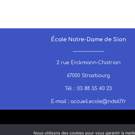
École Notre-Dame de Sion
_____________
2 rue Erckmann-Chatrian
67000 Strasbourg
Tél. : 03 88 35 40 23
E-mail :
accueil.ecole@nds67.fr
Nous utilisons des cookies pour vous garantir la meill
© 2025 nds67 | Un site produit par C