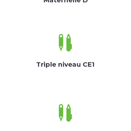
Maternelle D

Triple niveau CE1
