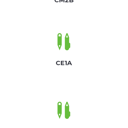
CM2B

CE1A
