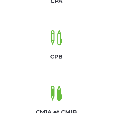
CPA

CPB

CM1A et CM1B