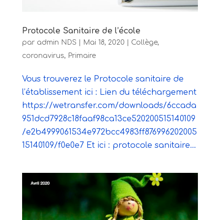
Protocole Sanitaire de l’école
par
admin NDS
|
Mai 18, 2020
|
Collège
,
coronavirus
,
Primaire
Vous trouverez le Protocole sanitaire de
l’établissement ici : Lien du téléchargement
https://wetransfer.com/downloads/6ccada
951dcd7928c18faaf98ca13ce520200515140109
/e2b4999061534e972bcc4983ff876996202005
15140109/f0e0e7 Et ici : protocole sanitaire...