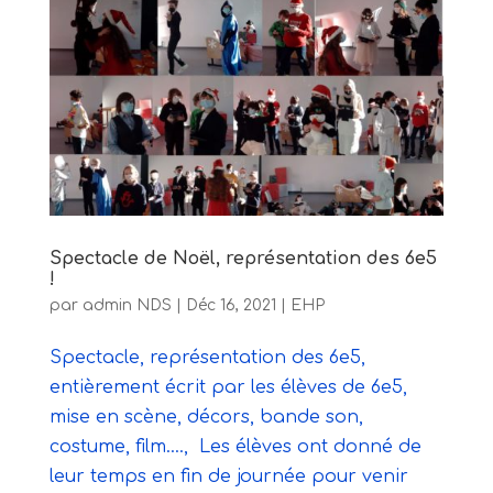
Spectacle de Noël, représentation des 6e5
!
par
admin NDS
|
Déc 16, 2021
|
EHP
Spectacle, représentation des 6e5,
entièrement écrit par les élèves de 6e5,
mise en scène, décors, bande son,
costume, film…., Les élèves ont donné de
leur temps en fin de journée pour venir