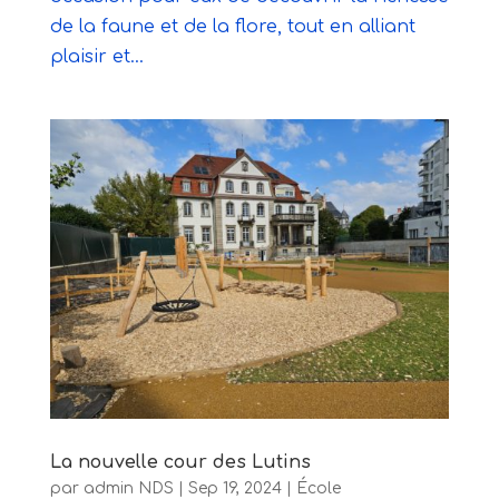
de la faune et de la flore, tout en alliant
plaisir et...
La nouvelle cour des Lutins
par
admin NDS
|
Sep 19, 2024
|
École