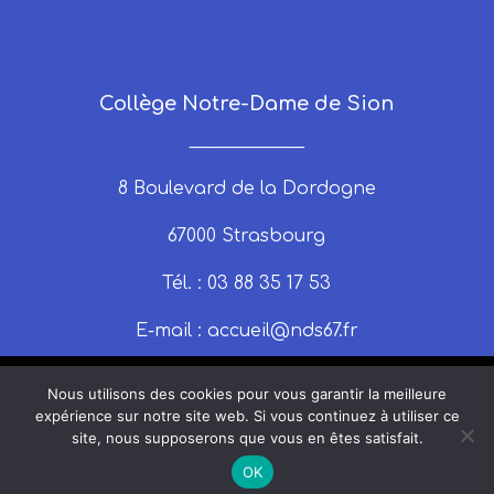
Collège Notre-Dame de Sion
_____________
8 Boulevard de la Dordogne
67000 Strasbourg
Tél. : 03 88 35 17 53
E-mail :
accueil@nds67.fr
Nous utilisons des cookies pour vous garantir la meilleure
expérience sur notre site web. Si vous continuez à utiliser ce
site, nous supposerons que vous en êtes satisfait.
© 2025 nds67 | Un site produit par Claire
OK
Montrouge |
Mentions légales