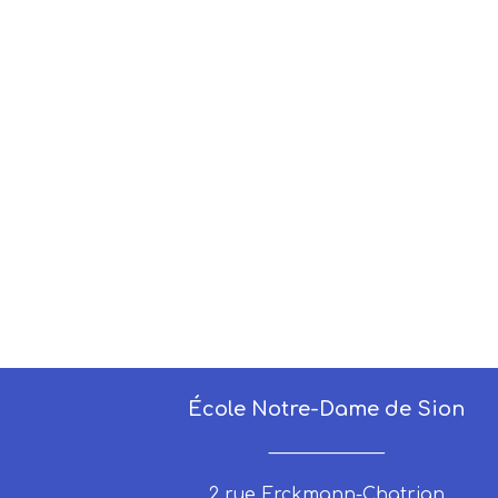
École Notre-Dame de Sion
_____________
2 rue Erckmann-Chatrian