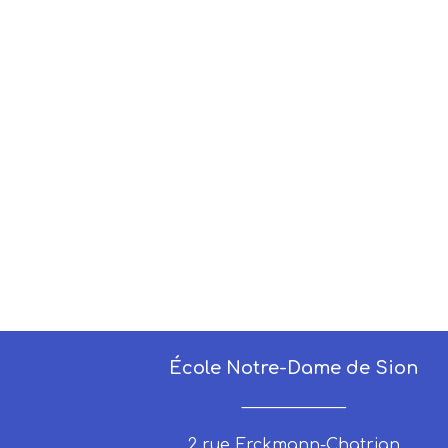
École Notre-Dame de Sion
_____________
2 rue Erckmann-Chatrian