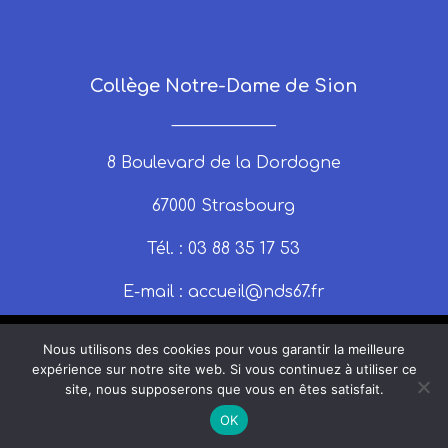
Collège Notre-Dame de Sion
_____________
8 Boulevard de la Dordogne
67000 Strasbourg
Tél. : 03 88 35 17 53
E-mail :
accueil@nds67.fr
Nous utilisons des cookies pour vous garantir la meilleure
expérience sur notre site web. Si vous continuez à utiliser ce
site, nous supposerons que vous en êtes satisfait.
© 2025 nds67 | Un site produit par Claire
OK
Montrouge |
Mentions légales