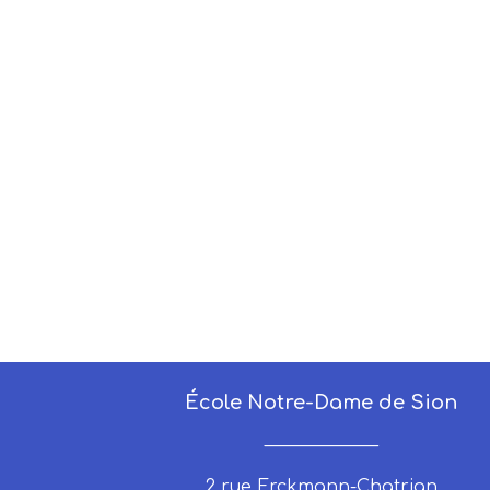
École Notre-Dame de Sion
_____________
2 rue Erckmann-Chatrian