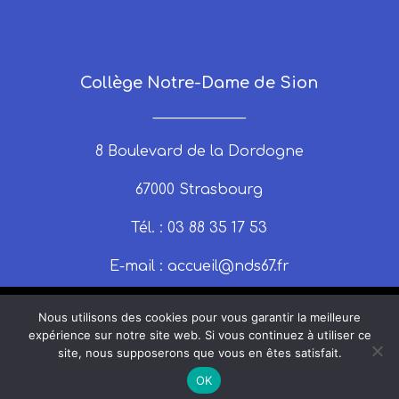
Collège Notre-Dame de Sion
_____________
8 Boulevard de la Dordogne
67000 Strasbourg
Tél. : 03 88 35 17 53
E-mail :
accueil@nds67.fr
Nous utilisons des cookies pour vous garantir la meilleure
expérience sur notre site web. Si vous continuez à utiliser ce
site, nous supposerons que vous en êtes satisfait.
© 2025 nds67 | Un site produit par Claire
OK
Montrouge |
Mentions légales