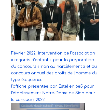
Février 2022: intervention de l’association
« regards d’enfant » pour la préparation
du concours « non au harcèlement » et du
concours annuel des droits de l’homme du
type éloquence,
l’affiche présentée par Estel en 6e5 pour
l’établissement Notre-Dame de Sion pour
le concours 2022