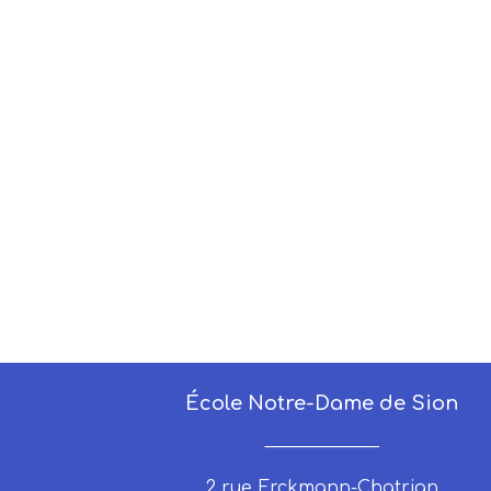
École Notre-Dame de Sion
_____________
2 rue Erckmann-Chatrian