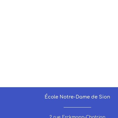
École Notre-Dame de Sion
_____________
2 rue Erckmann-Chatrian