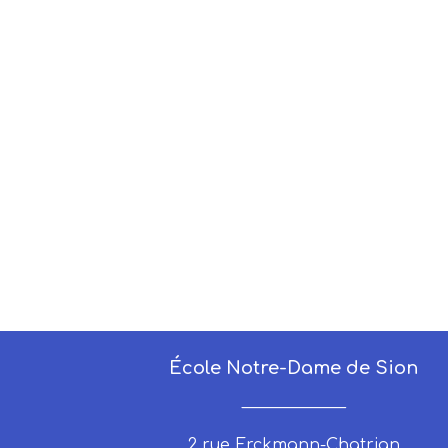
École Notre-Dame de Sion
_____________
2 rue Erckmann-Chatrian